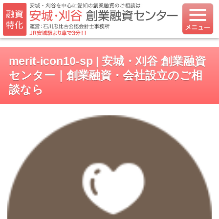
merit-icon10-sp | 安城・刈谷 創業融資
センター｜創業融資・会社設立のご相
談なら