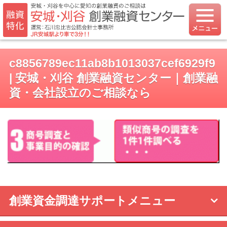
c8856789ec11ab8b1013037cef6929f9
| 安城・刈谷 創業融資センター｜創業融
資・会社設立のご相談なら
創業資金調達サポートメニュー